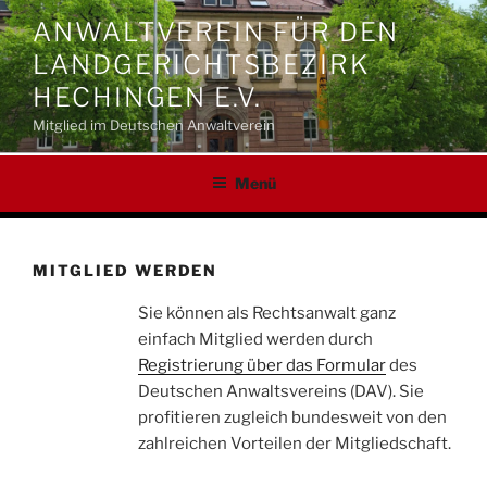
Zum
ANWALTVEREIN FÜR DEN
Inhalt
LANDGERICHTSBEZIRK
springen
HECHINGEN E.V.
Mitglied im Deutschen Anwaltverein
Menü
MITGLIED WERDEN
Sie können als Rechtsanwalt ganz
einfach Mitglied werden durch
Registrierung über das Formular
des
Deutschen Anwaltsvereins (DAV). Sie
profitieren zugleich bundesweit von den
zahlreichen Vorteilen der Mitgliedschaft.